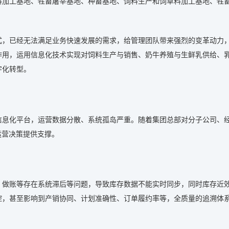
料加工基地、牲畜屠宰基地、种畜基地、饲料生产和饲草料加工基地、牲
式，已经无法满足业务快速发展的需求，给管理团队带来强烈的变革动力
作用，运用信息化技术实现对饲料生产与销售、奶牛养殖与生鲜乳供给、
字化转型。
信息化平台，运营数据分散、系统孤岛严重。随着集团总部对分子公司、
运营决策提供支撑。
、做账等存在系统滞后等问题，导致库存数据不能实时同步，同时库存近
控，甚至影响到产销协同、计划准确性、订单履约率等，全质量的追溯体