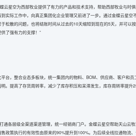
金蝶云星空为西部牧业提供了有力的产品和技术支持，帮助西部牧业与时
落到实际工作中，向真正集团化企业管理又前进了一步。通过金蝶云星空
于松散的问题，也将结账时间从过去的10天缩短到现在的5天，并可以
供了强有力的支撑！”
化平台，整合业态多板块，统一集团内的物料、BOM、供应商、客户和员
透明。提高了存货周转率，减少了库存积压和呆滞发生，库存周转率提升2
建，打通各层级全渠道渠道管理，统一经销商门户。金蝶云星空帮助天山云
售政策执行的有效性由原来的90%提升到100%。为后续全线拉通物流