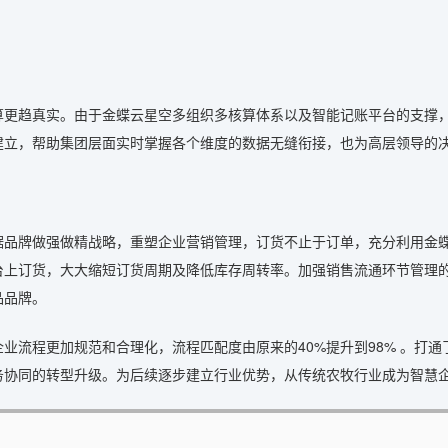
算更趋真实。由于金蝶云星空多组织多核算体系以及智能记账平台的支撑
建立，帮助集团层面实时掌握各个维度的数据无缝衔接，也为高层领导的
据品牌做强做精战略，重塑企业营销管理，订货不止于订单，充分利用金
台上订货，大大缩短订货周期及降低库存周转率。加强销售流通环节管理
品品牌。
业流程更加规范和合理化，流程匹配度由原来的40%提升到98% 。打
务协同的转型升级。为后续逐步建立行业优势，从传统农牧行业成为智慧