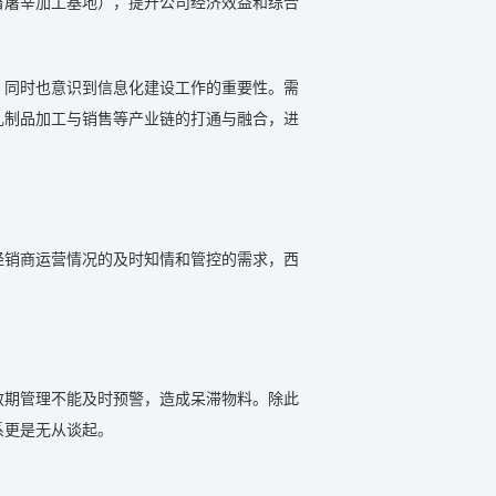
畜屠宰加工基地），提升公司经济效益和综合
，同时也意识到信息化建设工作的重要性。需
乳制品加工与销售等产业链的打通与融合，进
经销商运营情况的及时知情和管控的需求，西
效期管理不能及时预警，造成呆滞物料。除此
系更是无从谈起。